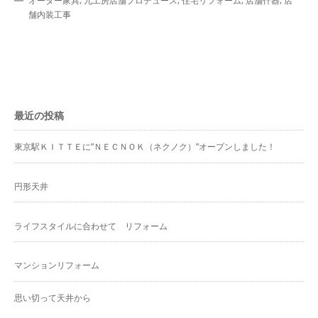
オーダー家具
九工房店舗プロデュース
住宅リフォーム
店舗什器
店
舗内装工事
最近の投稿
東京駅ＫＩＴＴＥに”ＮＥＣＮＯＫ（ネクノク）”オープンしました！
円形天井
ライフスタイルに合わせて リフォーム
マンションリフォーム
思い切って天井から