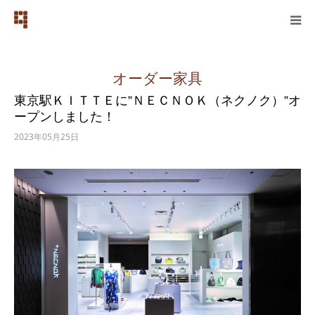
home
オーダー家具
東京駅ＫＩＴＴＥに”ＮＥＣＮＯＫ（ネクノク）”オ
works
ープンしました！
2023年05月25日
news
about us
contact