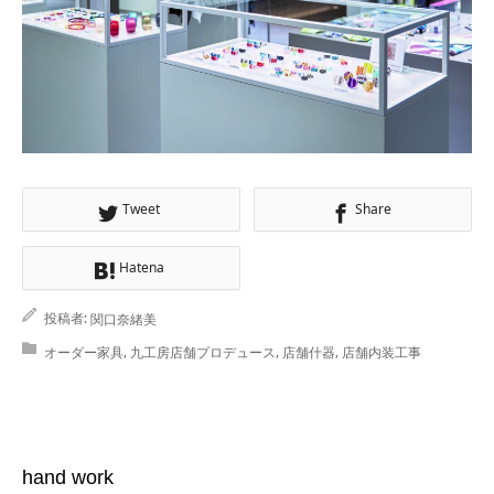
Tweet
Share
Hatena
投稿者:
関口奈緒美
,
,
,
オーダー家具
九工房店舗プロデュース
店舗什器
店舗内装工事
hand work